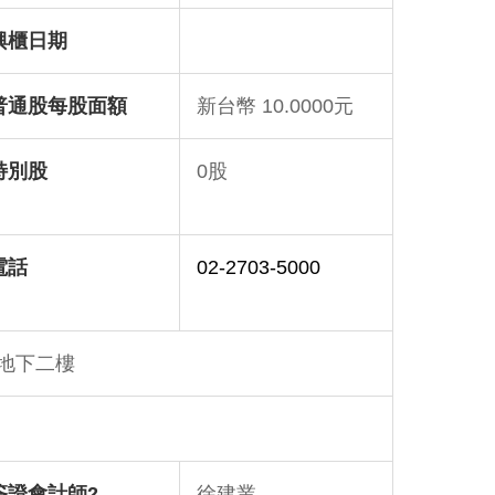
興櫃日期
普通股每股面額
新台幣 10.0000元
特別股
0股
電話
02-2703-5000
地下二樓
簽證會計師2
徐建業